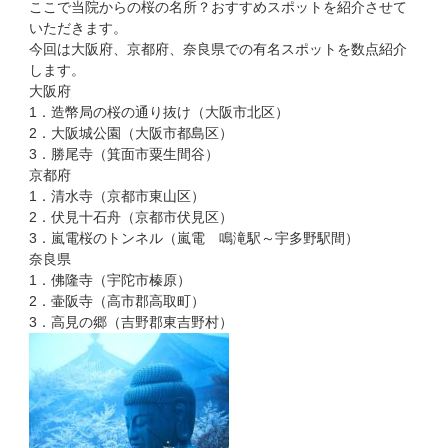
ここで当院からの桜の名所？おすすめスポットを紹介させて
いただきます。
今回は大阪府、京都府、奈良県での有名スポットを数点紹介
します。
大阪府
1．造幣局の桜の通り抜け（大阪市北区）
2．大阪城公園（大阪市都島区）
3．勝尾寺（箕面市粟生間谷）
京都府
1．清水寺（京都市東山区）
2．伏見十石舟（京都市伏見区）
3．嵐電桜のトンネル（嵐電 鳴滝駅～宇多野駅間）
奈良県
1．佛隆寺（宇陀市榛原）
2．壷阪寺（高市郡高取町）
3．高見の郷（吉野郡東吉野村）