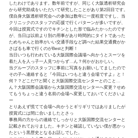
したわけであります。数年前ですが、同じく大阪透析研究会
から研究助成をいただいて研究したことがあり第2回目です。
僕自身大阪透析研究会への参加は数年に一度程度ですし、当
クリニックのスタッフの応援で行くパターンが多いですが、
今回は授賞式ですのでキチンとした形で臨みたかったのです
が、当日は以前より別の用事があり時間的にタイトであった
ためちゃんと効率がいい交通手段など調べた結果交通費がか
さばるも車で行くのがBestと判断！
当日いつも行われている大阪国際会議場へ向かうとスーツを
着た人を人っ子一人見つからず…ん？何かがおかしい。
当グループのスタッフに事前に写真をお願いしてましたので
その子へ連絡すると『今回はいつもと違う会場ですよ』と！
何？？どこだ!?と聞くと大阪国際交流センターとのこと…
ん？大阪国際会議場から大阪国際交流センターへ変更？せめ
てもうちょっと違う名前の会場へ変更しておいてくださいよ
ー
とりあえず慌てて会場へ向かうとギリギリではありましたが
授賞式には間に合いましたとさっ
事務局の方からの連絡でしっかりと大阪国際交流センターと
記載されておりました。キチンと確認していない僕が悪かっ
たという黒歴史となるお話しでした。