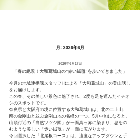
月:
2026年6月
投
2026年6月17日
「春の絶景！大和葛城山の“赤い絨毯”を歩いてきました」
稿
日:
今月の地域連携課スタッフHによる「大和葛城山」の登山話し
をお届けします。
この春、その美しい景色に魅了され、2度も足を運んだイチオ
シのスポットです。
奈良県と大阪府の境に位置する大和葛城山は、北の二上山、
南の金剛山と並ぶ金剛山地の名峰の一つ。5月中旬になると、
山頂付近の「自然ツツジ園」が一面真っ赤に染まり、息をの
むような美しい「赤い絨毯」が一面に広がります。
今回選択した『北尾根コース』は、適度なアップダウンと手