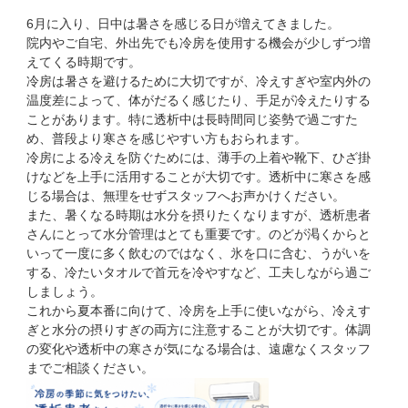
日:
6月に入り、日中は暑さを感じる日が増えてきました。
院内やご自宅、外出先でも冷房を使用する機会が少しずつ増
えてくる時期です。
冷房は暑さを避けるために大切ですが、冷えすぎや室内外の
温度差によって、体がだるく感じたり、手足が冷えたりする
ことがあります。特に透析中は長時間同じ姿勢で過ごすた
め、普段より寒さを感じやすい方もおられます。
冷房による冷えを防ぐためには、薄手の上着や靴下、ひざ掛
けなどを上手に活用することが大切です。透析中に寒さを感
じる場合は、無理をせずスタッフへお声かけください。
また、暑くなる時期は水分を摂りたくなりますが、透析患者
さんにとって水分管理はとても重要です。のどが渇くからと
いって一度に多く飲むのではなく、氷を口に含む、うがいを
する、冷たいタオルで首元を冷やすなど、工夫しながら過ご
しましょう。
これから夏本番に向けて、冷房を上手に使いながら、冷えす
ぎと水分の摂りすぎの両方に注意することが大切です。体調
の変化や透析中の寒さが気になる場合は、遠慮なくスタッフ
までご相談ください。