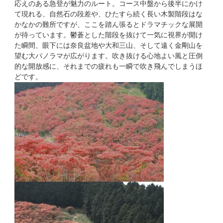
応えのある急登が魅力のルート。コース中盤から後半にかけ
て現れる、自然石の段差や、ひたすら続く長い木製階段はな
かなかの難所ですが、ここを踏ん張るとドラマチックな展開
が待っています。鬱蒼とした階段を抜けて一気に視界が開け
た瞬間、眼下には奈良盆地や大和三山、そして遠く金剛山を
望む大パノラマが広がります。吹き抜ける心地よい風と圧倒
的な開放感に、それまでの疲れも一瞬で吹き飛んでしまうほ
どです。