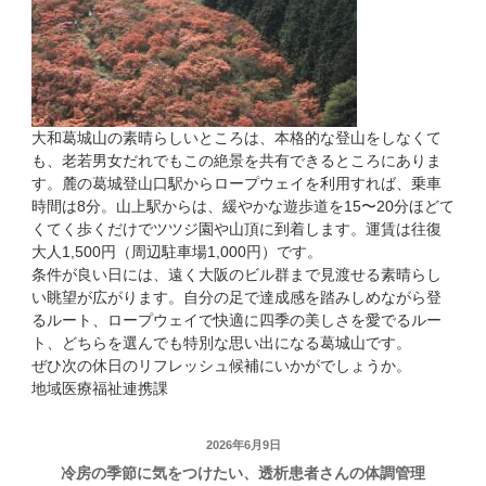
大和葛城山の素晴らしいところは、本格的な登山をしなくて
も、老若男女だれでもこの絶景を共有できるところにありま
す。麓の葛城登山口駅からロープウェイを利用すれば、乗車
時間は8分。山上駅からは、緩やかな遊歩道を15〜20分ほどて
くてく歩くだけでツツジ園や山頂に到着します。運賃は往復
大人1,500円（周辺駐車場1,000円）です。
条件が良い日には、遠く大阪のビル群まで見渡せる素晴らし
い眺望が広がります。自分の足で達成感を踏みしめながら登
るルート、ロープウェイで快適に四季の美しさを愛でるルー
ト、どちらを選んでも特別な思い出になる葛城山です。
ぜひ次の休日のリフレッシュ候補にいかがでしょうか。
地域医療福祉連携課
投
2026年6月9日
冷房の季節に気をつけたい、透析患者さんの体調管理
稿