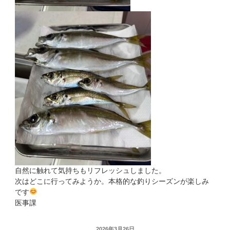
自然に触れて気持ちもリフレッシュしました。
次はどこに行ってみようか。本格的な釣りシーズンが楽しみ
です
医事課
投
2026年3月26日