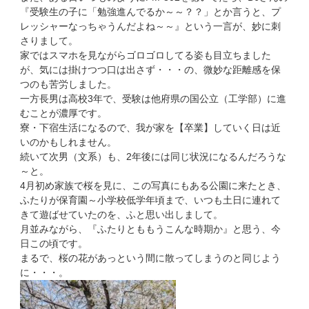
『受験生の子に「勉強進んでるか～～？？」とか言うと、プ
レッシャーなっちゃうんだよね～～』という一言が、妙に刺
さりまして。
家ではスマホを見ながらゴロゴロしてる姿も目立ちました
が、気には掛けつつ口は出さず・・・の、微妙な距離感を保
つのも苦労しました。
一方長男は高校3年で、受験は他府県の国公立（工学部）に進
むことが濃厚です。
寮・下宿生活になるので、我が家を【卒業】していく日は近
いのかもしれません。
続いて次男（文系）も、2年後には同じ状況になるんだろうな
～と。
4月初め家族で桜を見に、この写真にもある公園に来たとき、
ふたりが保育園～小学校低学年頃まで、いつも土日に連れて
きて遊ばせていたのを、ふと思い出しまして。
月並みながら、『ふたりとももうこんな時期か』と思う、今
日この頃です。
まるで、桜の花があっという間に散ってしまうのと同じよう
に・・・。