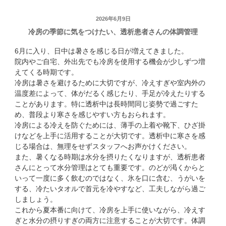
投
2026年6月9日
冷房の季節に気をつけたい、透析患者さんの体調管理
稿
日:
6月に入り、日中は暑さを感じる日が増えてきました。
院内やご自宅、外出先でも冷房を使用する機会が少しずつ増
えてくる時期です。
冷房は暑さを避けるために大切ですが、冷えすぎや室内外の
温度差によって、体がだるく感じたり、手足が冷えたりする
ことがあります。特に透析中は長時間同じ姿勢で過ごすた
め、普段より寒さを感じやすい方もおられます。
冷房による冷えを防ぐためには、薄手の上着や靴下、ひざ掛
けなどを上手に活用することが大切です。透析中に寒さを感
じる場合は、無理をせずスタッフへお声かけください。
また、暑くなる時期は水分を摂りたくなりますが、透析患者
さんにとって水分管理はとても重要です。のどが渇くからと
いって一度に多く飲むのではなく、氷を口に含む、うがいを
する、冷たいタオルで首元を冷やすなど、工夫しながら過ご
しましょう。
これから夏本番に向けて、冷房を上手に使いながら、冷えす
ぎと水分の摂りすぎの両方に注意することが大切です。体調