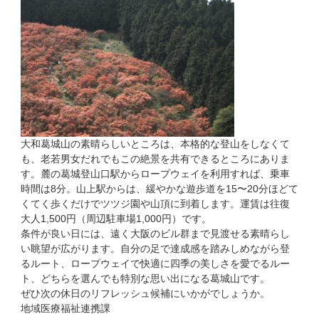
大和葛城山の素晴らしいところは、本格的な登山をしなくて
も、老若男女だれでもこの絶景を共有できるところにありま
す。麓の葛城登山口駅からロープウェイを利用すれば、乗車
時間は8分。山上駅からは、緩やかな遊歩道を15〜20分ほどて
くてく歩くだけでツツジ園や山頂に到着します。運賃は往復
大人1,500円（周辺駐車場1,000円）です。
条件が良い日には、遠く大阪のビル群まで見渡せる素晴らし
い眺望が広がります。自分の足で達成感を踏みしめながら登
るルート、ロープウェイで快適に四季の美しさを愛でるルー
ト、どちらを選んでも特別な思い出になる葛城山です。
ぜひ次の休日のリフレッシュ候補にいかがでしょうか。
地域医療福祉連携課