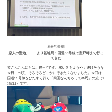
投
2026年3月5日
恋人の聖地。……より基地局：国道55号線で室戸岬まで行っ
稿
てきた
日:
皆さんこんにちは。担当Yです。寒い冬をようやく抜けそうな
今日この頃、そろそろどこかに行きたくなりました。今回は
国道55号線をひたすら行く「四国なんちゃって半周」の旅（1
泊2日）です。