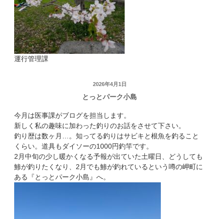
運行管理課
投
2026年4月1日
とっとパーク小島
稿
日:
今月は医事課がブログを担当します。
新しく私の趣味に加わった釣りのお話をさせて下さい。
釣り歴は数ヶ月…。知ってる釣りはサビキと根魚を釣ること
くらい。道具もダイソーの1000円釣竿です。
2月中旬の少し暖かくなる予報が出ていた土曜日、どうしても
鯵が釣りたくなり、2月でも鯵が釣れているという噂の岬町に
ある『とっとパーク小島』へ。