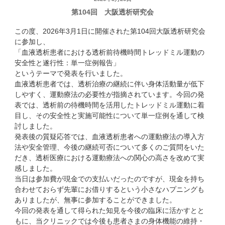
第104回 大阪透析研究会
稿
日:
この度、2026年3月1日に開催された第104回大阪透析研究会
に参加し、
「血液透析患者における透析前待機時間トレッドミル運動の
安全性と遂行性：単一症例報告」
というテーマで発表を行いました。
血液透析患者では、透析治療の継続に伴い身体活動量が低下
しやすく、運動療法の必要性が指摘されています。今回の発
表では、透析前の待機時間を活用したトレッドミル運動に着
目し、その安全性と実施可能性について単一症例を通して検
討しました。
発表後の質疑応答では、血液透析患者への運動療法の導入方
法や安全管理、今後の継続可否について多くのご質問をいた
だき、透析医療における運動療法への関心の高さを改めて実
感しました。
当日は参加費が現金での支払いだったのですが、現金を持ち
合わせておらず先輩にお借りするという小さなハプニングも
ありましたが、無事に参加することができました。
今回の発表を通して得られた知見を今後の臨床に活かすとと
もに、当クリニックでは今後も患者さまの身体機能の維持・