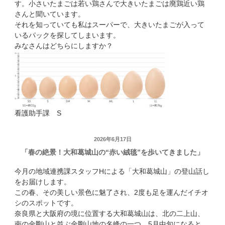
す。小さいたまごは若い鶏さんで大きいたまごは廃鶏近い鶏
さんと聞いています。
それを知っていても私はスーパーで、大きいたまごが入って
いるパックを探してしまいます。
みなさんはどちらにしますか？
看護助手課 S
投
2026年6月17日
「春の絶景！大和葛城山の“赤い絨毯”を歩いてきました」
稿
日:
今月の地域連携課スタッフHによる「大和葛城山」の登山話し
をお届けします。
この春、その美しい景色に魅了され、2度も足を運んだイチオ
シのスポットです。
奈良県と大阪府の境に位置する大和葛城山は、北の二上山、
南の金剛山と並ぶ金剛山地の名峰の一つ。5月中旬になると、