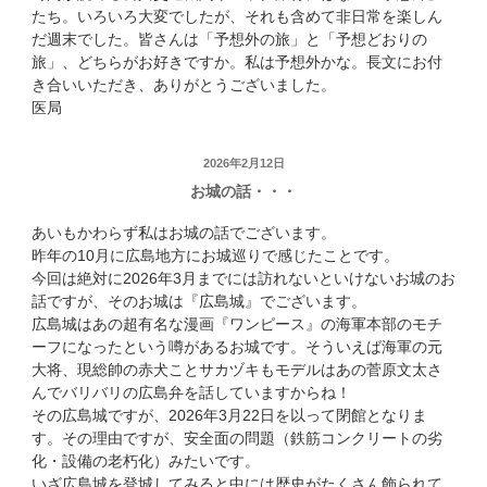
たち。いろいろ大変でしたが、それも含めて非日常を楽しん
だ週末でした。皆さんは「予想外の旅」と「予想どおりの
旅」、どちらがお好きですか。私は予想外かな。長文にお付
き合いいただき、ありがとうございました。
医局
投
2026年2月12日
お城の話・・・
稿
日:
あいもかわらず私はお城の話でございます。
昨年の10月に広島地方にお城巡りで感じたことです。
今回は絶対に2026年3月までには訪れないといけないお城のお
話ですが、そのお城は『広島城』でございます。
広島城はあの超有名な漫画『ワンピース』の海軍本部のモチ
ーフになったという噂があるお城です。そういえば海軍の元
大将、現総帥の赤犬ことサカヅキもモデルはあの菅原文太さ
んでバリバリの広島弁を話していますからね！
その広島城ですが、2026年3月22日を以って閉館となりま
す。その理由ですが、安全面の問題（鉄筋コンクリートの劣
化・設備の老朽化）みたいです。
いざ広島城を登城してみると中には歴史がたくさん飾られて