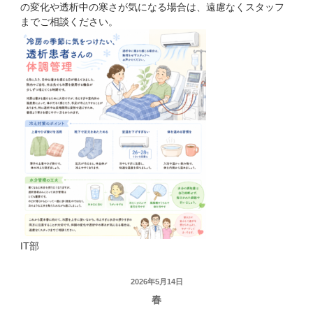
の変化や透析中の寒さが気になる場合は、遠慮なくスタッフ
までご相談ください。
IT部
投
2026年5月14日
春
稿