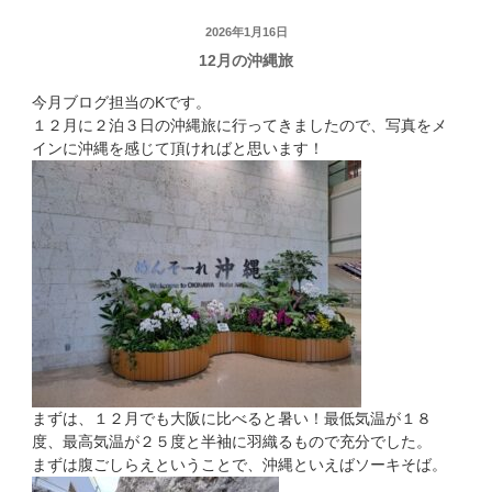
投
2026年1月16日
12月の沖縄旅
稿
日:
今月ブログ担当のKです。
１２月に２泊３日の沖縄旅に行ってきましたので、写真をメ
インに沖縄を感じて頂ければと思います！
まずは、１２月でも大阪に比べると暑い！最低気温が１８
度、最高気温が２５度と半袖に羽織るもので充分でした。
まずは腹ごしらえということで、沖縄といえばソーキそば。