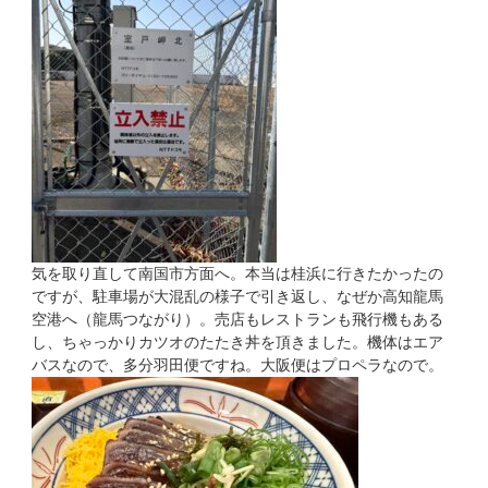
気を取り直して南国市方面へ。本当は桂浜に行きたかったの
ですが、駐車場が大混乱の様子で引き返し、なぜか高知龍馬
空港へ（龍馬つながり）。売店もレストランも飛行機もある
し、ちゃっかりカツオのたたき丼を頂きました。機体はエア
バスなので、多分羽田便ですね。大阪便はプロペラなので。