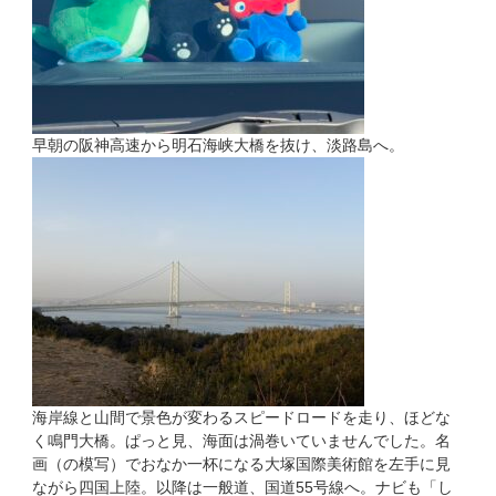
早朝の阪神高速から明石海峡大橋を抜け、淡路島へ。
海岸線と山間で景色が変わるスピードロードを走り、ほどな
く鳴門大橋。ぱっと見、海面は渦巻いていませんでした。名
画（の模写）でおなか一杯になる大塚国際美術館を左手に見
ながら四国上陸。以降は一般道、国道55号線へ。ナビも「し