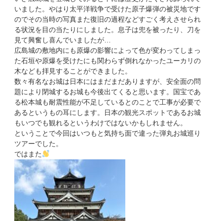
いました。やはり太平洋戦争で受けた原子爆弾の被災地です
のでその当時の写真また復旧の過程などすごく考えさせられ
る状況を目の当たりにしました。息子は兜を被ったり、刀を
見て興奮し喜んでいましたが…
広島城の敷地内にも原爆の影響によって色が変わってしまっ
た石垣や原爆を受けたにも関わらず倒れなかったユーカリの
木なども拝見することができました。
数々有名なお城は日本にはまだまだありますが、安全面の問
題により閉城するお城も今後出てくると思います。国宝であ
る松本城も耐震性能が不足しているとのことで工事が必要で
あるというもの耳にします。日本の観光スポットであるお城
もいつでも観れるというわけではないかもしれません。
ということで今回はいつもと気持ち面で違った弾丸お城巡り
ツアーでした。
ではまた