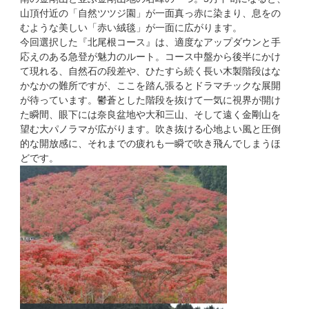
山頂付近の「自然ツツジ園」が一面真っ赤に染まり、息をの
むような美しい「赤い絨毯」が一面に広がります。
今回選択した『北尾根コース』は、適度なアップダウンと手
応えのある急登が魅力のルート。コース中盤から後半にかけ
て現れる、自然石の段差や、ひたすら続く長い木製階段はな
かなかの難所ですが、ここを踏ん張るとドラマチックな展開
が待っています。鬱蒼とした階段を抜けて一気に視界が開け
た瞬間、眼下には奈良盆地や大和三山、そして遠く金剛山を
望む大パノラマが広がります。吹き抜ける心地よい風と圧倒
的な開放感に、それまでの疲れも一瞬で吹き飛んでしまうほ
どです。