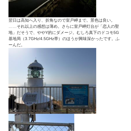
翌日は高知へ入り、折角なので室戸岬まで。景色は良い。
……それ以上の感想は薄め。さらに室戸岬灯台が「恋人の聖
地」だそうで、ややY的にダメージ。むしろ真下のドコモ5G
基地局（3.7GHz/4.5GHz帯）のほうが興味深かったです。ふ
ーんだ。