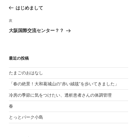
の
ナ
はじめまして
投
ビ
稿
ゲ
次
次
ー
の
シ
大阪国際交流センター？？
投
ョ
稿
ン
最近の投稿
たまごのおはなし
「春の絶景！大和葛城山の“赤い絨毯”を歩いてきました」
冷房の季節に気をつけたい、透析患者さんの体調管理
春
とっとパーク小島