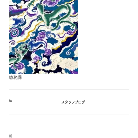
総務課
カ
スタッフブログ
テ
ゴ
リ
ー
投
前
前
稿