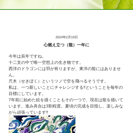
投
2024年2月19日
心燃え立つ（龍）一年に
稿
日:
今年は辰年ですね。
十二支の中で唯一空想上の生き物です。
西洋のドラゴンには羽が有りますが、東洋の龍にはありませ
ん。
尺木（せきぼく）というツノで空を飛べるそうです。
私は、一つ新しいことにチャレンジする‼ということを毎年の
目標にしています。
7年前に始めた絵を描くこともその一つで、現在は龍を描いて
います。進み具合は3割程度。夏頃の完成を目指し、楽しみな
がら頑張っています‼