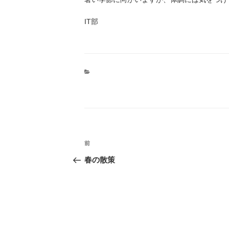
IT部
投
前
前
稿
の
ナ
春の散策
投
ビ
ゲ
稿
ー
シ
ョ
ン