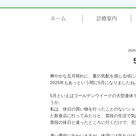
ホーム
診療案内
投
202
稿
日:
爽やかな五月晴れに、夏の気配を感じる頃に
2025年もあっという間に5月になりましたね
5月といえばゴールデンウイークの大型連休
うか。
私は、休日の買い物を行ったことのないショ
た飲食店に行ってみたりと、普段の生活で気
普段の休日と違ったところに行くだけで、充
暑い季節に向かいますが、体調には気をつけ